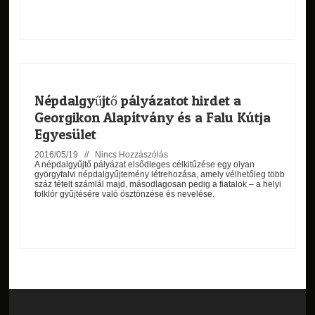
Népdalgyűjtő pályázatot hirdet a
Georgikon Alapítvány és a Falu Kútja
Egyesület
2016/05/19 //
Nincs Hozzászólás
A népdalgyűjtő pályázat elsődleges célkitűzése egy olyan
györgyfalvi népdalgyűjtemény létrehozása, amely vélhetőleg több
száz tételt számlál majd, másodlagosan pedig a fiatalok – a helyi
folklór gyűjtésére való ösztönzése és nevelése.