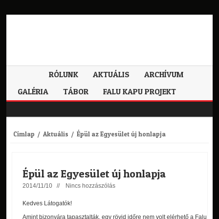
RÓLUNK
AKTUÁLIS
ARCHÍVUM
GALÉRIA
TÁBOR
FALU KAPU PROJEKT
Címlap
/
Aktuális
/
Épül az Egyesület új honlapja
Épül az Egyesület új honlapja
2014/11/10 //
Nincs hozzászólás
Kedves Látogatók!
Amint bizonyára tapasztalták, egy rövid időre nem volt elérhető a Falu