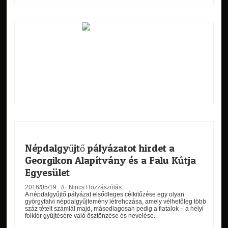
Népdalgyűjtő pályázatot hirdet a
Georgikon Alapítvány és a Falu Kútja
Egyesület
2016/05/19 //
Nincs Hozzászólás
A népdalgyűjtő pályázat elsődleges célkitűzése egy olyan
györgyfalvi népdalgyűjtemény létrehozása, amely vélhetőleg több
száz tételt számlál majd, másodlagosan pedig a fiatalok – a helyi
folklór gyűjtésére való ösztönzése és nevelése.