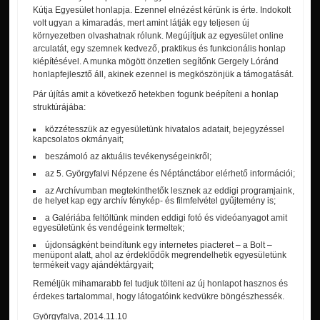
Kútja Egyesület honlapja. Ezennel elnézést kérünk is érte. Indokolt
volt ugyan a kimaradás, mert amint látják egy teljesen új
környezetben olvashatnak rólunk. Megújítjuk az egyesület online
arculatát, egy szemnek kedvező, praktikus és funkcionális honlap
kiépítésével. A munka mögött önzetlen segítőnk Gergely Lóránd
honlapfejlesztő áll, akinek ezennel is megköszönjük a támogatását.
Pár újítás amit a következő hetekben fogunk beépíteni a honlap
struktúrájába:
közzétesszük az egyesületünk hivatalos adatait, bejegyzéssel
kapcsolatos okmányait;
beszámoló az aktuális tevékenységeinkről;
az 5. Györgyfalvi Népzene és Néptánctábor elérhető információi;
az Archívumban megtekinthetők lesznek az eddigi programjaink,
de helyet kap egy archív fénykép- és filmfelvétel gyűjtemény is;
a Galériába feltöltünk minden eddigi fotó és videóanyagot amit
egyesületünk és vendégeink termeltek;
újdonságként beindítunk egy internetes piacteret – a Bolt –
menüpont alatt, ahol az érdeklődők megrendelhetik egyesületünk
termékeit vagy ajándéktárgyait;
Reméljük mihamarabb fel tudjuk tölteni az új honlapot hasznos és
érdekes tartalommal, hogy látogatóink kedvükre böngészhessék.
Györgyfalva, 2014.11.10